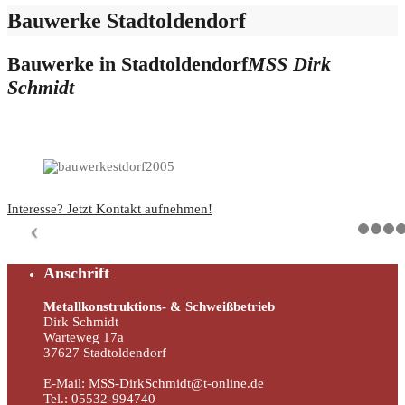
Bauwerke Stadtoldendorf
Bauwerke in Stadtoldendorf
MSS Dirk
Schmidt
Interesse? Jetzt Kontakt aufnehmen!
Anschrift
Metallkonstruktions- & Schweißbetrieb
Dirk Schmidt
Warteweg 17a
37627 Stadtoldendorf
E-Mail: MSS-DirkSchmidt@t-online.de
Tel.: 05532-994740